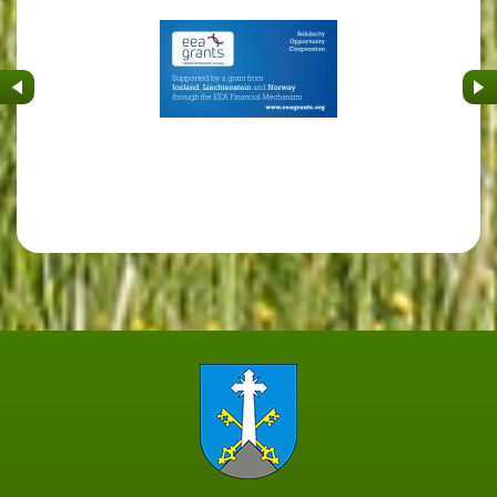
&nbsp
&nb
Strona główna