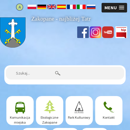
A
MENU
Zakopane - najbliżej Tatr
Strona główna
Szukaj:
Komunikacja
Ekologiczne
Park Kulturowy
Kontakt
miejska
Zakopane