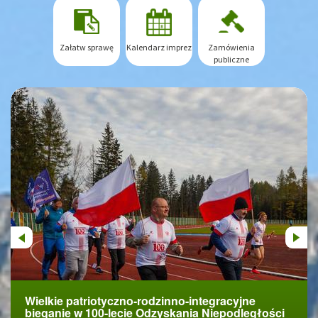
Załatw sprawę
Kalendarz imprez
Zamówienia
publiczne
Previous
Next
Wielkie patriotyczno-rodzinno-integracyjne
Uroczyste obchody 100-lecia odzyskania
bieganie w 100-lecie Odzyskania Niepodległości
Niepodległości