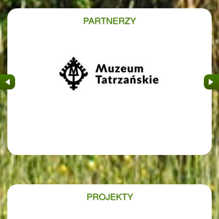
PARTNERZY
&nbsp
&nb
PROJEKTY