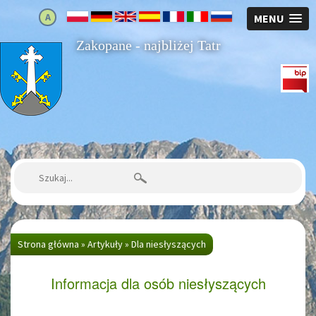
A
MENU
Zakopane - najbliżej Tatr
Strona główna
Szukaj:
Strona główna
»
Artykuły
»
Dla niesłyszących
Informacja dla osób niesłyszących