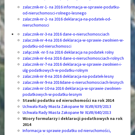
zalacznik-nr-1- na 2016 informacja-w-sprawie-podatku-
od-nieruchomosci-rolnego-lesnego
zalacznik-nr-2- na 2016 deklaracja-na-podatek-od-
nieruchomosci
zalacznik-nr-3-na 2016 dane-o-nieruchomosciach
zalacznik-nr-4-na 2016 deklaracja-w-sprawie-zwolnien-w-
podatku-od-nieruchomosci
załącznik -nr-5 na 2016 deklaracja na podatek rolny
zalacznik-nr-6-na 2016 dane-o-nieruchomosciach-rolnych
zalacznik-nr-7-na 2016 deklaracja-w-sprawie-zwolnien-i-
ulg-podatkowych-w-podatku-rolnym
zalacznik-nr-8-na 2016 deklaracja-na-podatek-lesny
zalacznik-nr-9-na 2016dane-o-nieruchomosciach-lesnych
zalacznik-nr-10-na 2016 deklaracja-w-sprawie-zwolnien-
podatkowych-w-podatku-lesnym
Stawki podatku od nieruchomości na rok 2014
Uchwała Rady Miasta Zakopane Nr XLVIII/639/2013
Uchwała Rady Miasta Zakopane Nr XLVIII/640/2013
Wzory formularzy i deklaracji podatkowych na rok
2014
Informacja w sprawie podatku od nieruchomości,