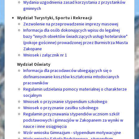
Wydania uzgodnienia zasad korzystania z przystanków
gminnych
Wydział Turystyki, Sportu i Rekreacji
Zezwolenie na przeprowadzenie imprezy masowej
Informacja dla osób dokonujących wpisu do legalnej
bazy "innych obiektów świadczących usługi hotelarskie"
(pokoje gościnne) prowadzonej przez Burmistrza Miasta
Zakopane
Wniosek i załącznik nr 1
Wydział Oświaty
Informacja dla pracodawców ubiegających się o
dofinansowanie kosztów kształcenia młodocianych
pracowników
Regulamin udzielania pomocy materialnej o charakterze
socjalnym
Wniosek o przyznanie stypendium szkolnego
Wniosek o przyznanie zasiłku szkolnego
Regulamin przyznawania stypendiów uczniom szkół
podstawowych i gimnazjów w Zakopanem za wyniki w
nauce i inne osiągnięcia
Wzór wniosku Gimnazjum - stypendium motywacyjne
Wzór wniosku Szkoła Podstawowa - stypendium