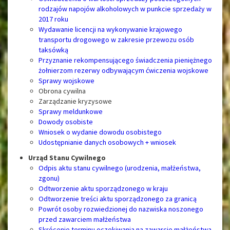
rodzajów napojów alkoholowych w punkcie sprzedaży w
2017 roku
Wydawanie licencji na wykonywanie krajowego
transportu drogowego w zakresie przewozu osób
taksówką
Przyznanie rekompensującego świadczenia pieniężnego
żołnierzom rezerwy odbywającym ćwiczenia wojskowe
Sprawy wojskowe
Obrona cywilna
Zarządzanie kryzysowe
Sprawy meldunkowe
Dowody osobiste
Wniosek o wydanie dowodu osobistego
Udostępnianie danych osobowych + wniosek
Urząd Stanu Cywilnego
Odpis aktu stanu cywilnego (urodzenia, małżeństwa,
zgonu)
Odtworzenie aktu sporządzonego w kraju
Odtworzenie treści aktu sporządzonego za granicą
Powrót osoby rozwiedzionej do nazwiska noszonego
przed zawarciem małżeństwa
Skrócenie terminu oczekiwania na zawarcie małżeństwa