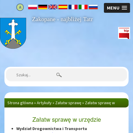
A
MENU
Zakopane - najbliżej Tatr
Strona główna
Szukaj:
Strona główna
»
Artykuły
»
Załatw sprawę
»
Załatw sprawę w
urzędzie
Załatw sprawę w urzędzie
Wydział Drogownictwa i Transportu