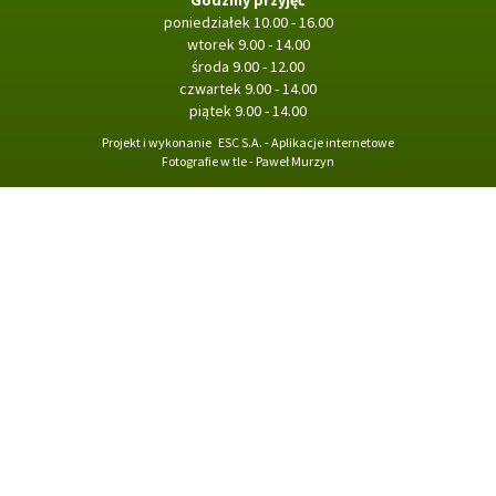
Godziny przyjęć
poniedziałek 10.00 - 16.00
wtorek 9.00 - 14.00
środa 9.00 - 12.00
czwartek 9.00 - 14.00
piątek 9.00 - 14.00
Projekt i wykonanie
ESC S.A. - Aplikacje internetowe
Fotografie w tle - Paweł Murzyn