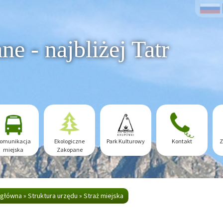
e - najbliżej Tatr
omunikacja
Ekologiczne
Park Kulturowy
Kontakt
Z
miejska
Zakopane
 główna
»
Struktura urzędu
»
Straż miejska