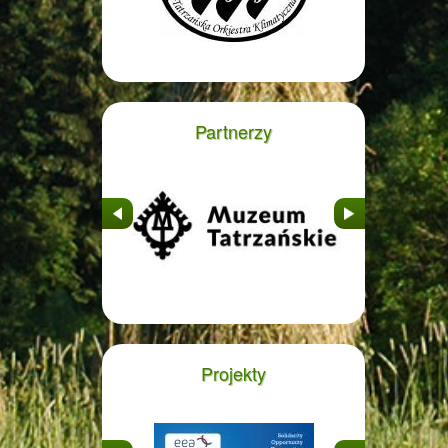
Partnerzy
&nbsp
&nbsp
Projekty