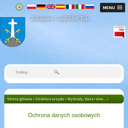
A
MENU
Zakopane - najbliżej Tatr
Strona główna
Szukaj:
Strona główna
»
Struktura urzędu
»
Wydziały, biura i inne...
»
Wydział Organizacyjny
»
Ochrona danych osobowych
Ochrona danych osobowych