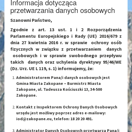
Informacja dotycząca
przetwarzania danych osobowych
Szanowni Państwo,
Zgodnie z art. 13 ust. 1 i 2 Rozporządzenia
Parlamentu Europejskiego i Rady (UE) 2016/679 z
dnia 27 kwietnia 2016 r. w sprawie ochrony osób
fizycznych w związku z przetwarzaniem danych
osobowych i w sprawie swobodnego przepływu
takich danych oraz uchylenia dyrektywy 95/46/WE
(Dz. Urz. UE L 119, s. 1) informujemy, że:
Administratorem Pana/i danych osobowych jest
Gmina Miasta Zakopane – Burmistrz Miasta
Zakopane, ul. Tadeusza Kościuszki 13, 34-500
Zakopane.
Kontakt z Inspektorem Ochrony Danych Osobowych
urzędu jest możliwy poprzez adres e-mailowy:
iod@zakopane.eu, telefon: 18 20 20 491.
Administrator Danych Osobowych przetwarza Pana/i