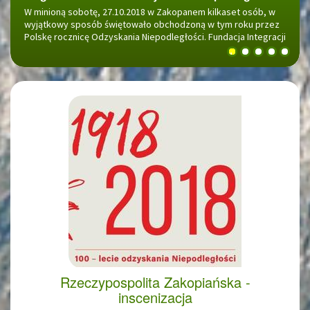
W minioną sobotę, 27.10.2018 w Zakopanem kilkaset osób, w
Rozpoczynamy 31 października 2018 o godz. 11.00
wyjątkowy sposób świętowało obchodzoną w tym roku przez
uroczystościami przy Kwaterze Legionowej na Nowym
Polskę rocznicę Odzyskania Niepodległości. Fundacja Integracji
Cmentarzu przy ul. Nowotarskiej.
Przez Sport Handicap Zakopane i Miejski Ośrodek Sportu i
1
2
3
4
5
Rekreacji Zakopane, przy wsparciu prewencyjnym PZU –
Pomoc to Moc zorganizowali Bieg Sztafetowy...
Rzeczypospolita Zakopiańska -
inscenizacja