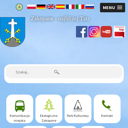
A
MENU
Zakopane - najbliżej Tatr
Strona główna
Szukaj:
Komunikacja
Ekologiczne
Park Kulturowy
Kontakt
miejska
Zakopane