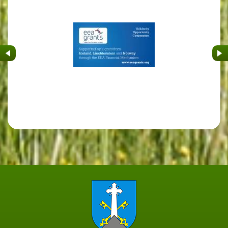
&nbsp
&nb
Strona główna