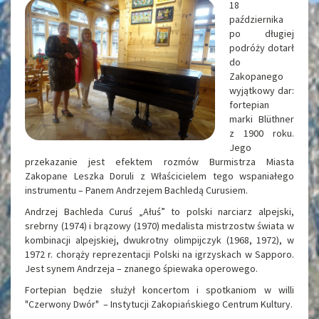
18
października
po długiej
podróży dotarł
do
Zakopanego
wyjątkowy dar:
fortepian
marki Blüthner
z 1900 roku.
Jego
przekazanie jest efektem rozmów Burmistrza Miasta
Zakopane Leszka Doruli z Właścicielem tego wspaniałego
instrumentu – Panem Andrzejem Bachledą Curusiem.
Andrzej Bachleda Curuś „Ałuś” to polski narciarz alpejski,
srebrny (1974) i brązowy (1970) medalista mistrzostw świata w
kombinacji alpejskiej, dwukrotny olimpijczyk (1968, 1972), w
1972 r. chorąży reprezentacji Polski na igrzyskach w Sapporo.
Jest synem Andrzeja – znanego śpiewaka operowego.
Fortepian będzie służył koncertom i spotkaniom w willi
"Czerwony Dwór" – Instytucji Zakopiańskiego Centrum Kultury.