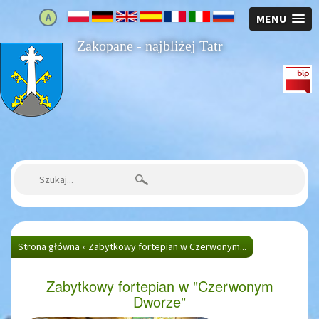
A
MENU
Zakopane - najbliżej Tatr
Strona główna
Szukaj:
Strona główna
»
Zabytkowy fortepian w Czerwonym...
Zabytkowy fortepian w "Czerwonym
Dworze"