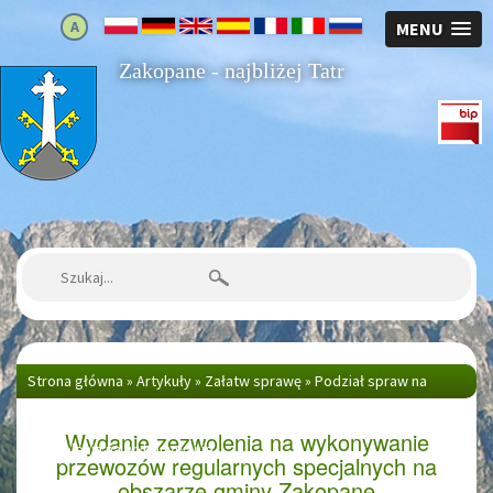
A
MENU
Zakopane - najbliżej Tatr
Strona główna
Szukaj:
Strona główna
»
Artykuły
»
Załatw sprawę
»
Podział spraw na
wydziały
»
Wydział Drogownictwa i Transportu
»
Wydanie
Wydanie zezwolenia na wykonywanie
zezwolenia na wykonywanie...
przewozów regularnych specjalnych na
obszarze gminy Zakopane