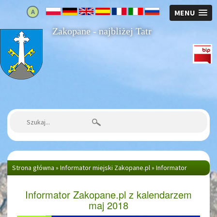
A
MENU
Zakopane - najbliżej Tatr
Strona główna
Szukaj:
Strona główna
»
Informator miejski Zakopane.pl
»
Informator
Zakopane.pl z kalendarzem...
Informator Zakopane.pl z kalendarzem
maj 2018