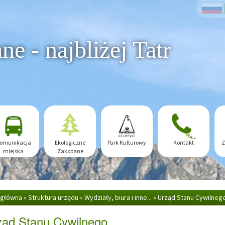
e - najbliżej Tatr
omunikacja
Ekologiczne
Park Kulturowy
Kontakt
Z
miejska
Zakopane
 główna
»
Struktura urzędu
»
Wydziały, biura i inne...
»
Urząd Stanu Cywilneg
ząd Stanu Cywilnego