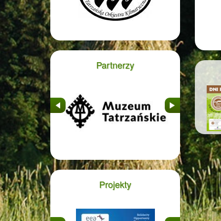
Partnerzy
&nbsp
&nbsp
Projekty