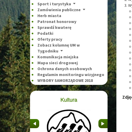
Sport i turystyka
Wy
Zamówienia publiczne
Herb miasta
Patronat honorowy
Sprawdź kwaterę
Podatki
Oferty pracy
Zobacz kolumnę UM w
Tygodniku
Komunikacja miejska
Mapa sieci drogowej
Ochrona danych osobowych
Regulamin monitoringu wizyjnego
WYBORY SAMORZĄDOWE 2018
Zdję
Kultura
&nbsp
&nbsp