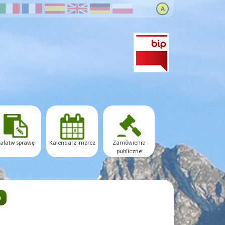
A
ałatw sprawę
Kalendarz imprez
Zamówienia
publiczne
o