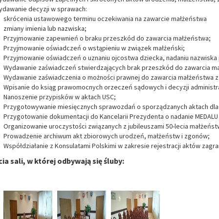
dawanie decyzji w sprawach:
skrócenia ustawowego terminu oczekiwania na zawarcie małżeństwa
zmiany imienia lub nazwiska;
Przyjmowanie zapewnień o braku przeszkód do zawarcia małżeństwa;
Przyjmowanie oświadczeń o wstąpieniu w związek małżeński;
Przyjmowanie oświadczeń o uznaniu ojcostwa dziecka, nadaniu nazwiska 
Wydawanie zaświadczeń stwierdzających brak przeszkód do zawarcia 
Wydawanie zaświadczenia o możności prawnej do zawarcia małżeństwa za
Wpisanie do ksiąg prawomocnych orzeczeń sądowych i decyzji administr
Nanoszenie przypisków w aktach USC;
Przygotowywanie miesięcznych sprawozdań o sporządzanych aktach dla
Przygotowanie dokumentacji do Kancelarii Prezydenta o nadanie MEDAL
Organizowanie uroczystości związanych z jubileuszami 50-lecia małżeństwa
Prowadzenie archiwum akt zbiorowych urodzeń, małżeństw i zgonów;
Współdziałanie z Konsulatami Polskimi w zakresie rejestracji aktów zagr
cia sali, w której odbywają się śluby: