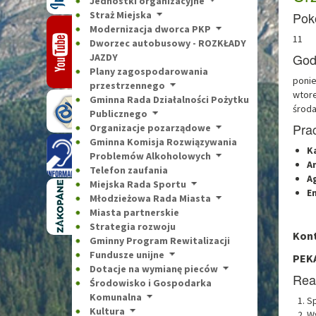
Jednostki organizacyjne
Straż Miejska
Pokó
Modernizacja dworca PKP
11
Dworzec autobusowy - ROZKŁADY
God
JAZDY
Plany zagospodarowania
ponie
przestrzennego
wtore
Gminna Rada Działalności Pożytku
środa:
Publicznego
Pra
Organizacje pozarządowe
Gminna Komisja Rozwiązywania
K
Problemów Alkoholowych
A
Telefon zaufania
A
Miejska Rada Sportu
E
Młodzieżowa Rada Miasta
Miasta partnerskie
Strategia rozwoju
Kon
Gminny Program Rewitalizacji
Fundusze unijne
PEKA
Dotacje na wymianę pieców
Real
Środowisko i Gospodarka
Komunalna
Sp
Kultura
Wy