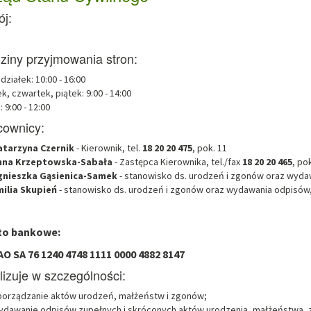
j:
ziny przyjmowania stron:
działek: 10:00 - 16:00
k, czwartek, piątek: 9:00 - 14:00
 9:00 - 12:00
cownicy:
atarzyna Czernik
- Kierownik, tel.
18 20 20 475
, pok. 11
nna Krzeptowska-Sabała
- Zastępca Kierownika, tel./fax
18 20 20 465
, po
gnieszka Gąsienica-Samek
- stanowisko ds. urodzeń i zgonów oraz wydaw
milia Skupień
- stanowisko ds. urodzeń i zgonów oraz wydawania odpisów, 
to bankowe:
O SA 76 1240 4748 1111 0000 4882 8147
izuje w szczególności:
orządzanie aktów urodzeń, małżeństw i zgonów;
dawanie odpisów zupełnych i skróconych aktów urodzenia, małżeństwa, 