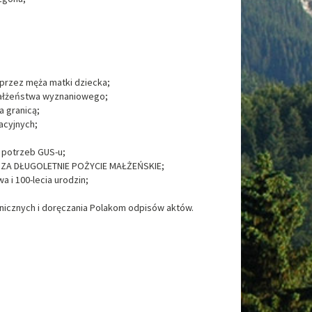
przez męża matki dziecka;
małżeństwa wyznaniowego;
 granicą;
acyjnych;
 potrzeb GUS-u;
U ZA DŁUGOLETNIE POŻYCIE MAŁŻEŃSKIE;
 i 100-lecia urodzin;
anicznych i doręczania Polakom odpisów aktów.